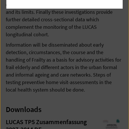
decline and - frequently associated - intrusive pain -
and its limits. Finally these investigations provide
further detailed cross-sectional data which
complement the monitoring of the LUCAS
longitudinal cohort.
Information will be disseminated about early
detection, circumstances, the course and the
handling of Frailty as a basis for advisory activities for
frail elderly and different actors in the urban formal
and informal ageing and care networks. Steps of
testing preventive home visit-assessments in the
local health system should be done.
Downloads
LUCAS TP5 Zusammenfassung