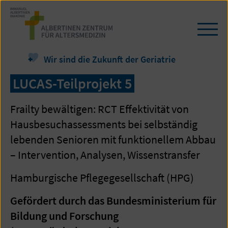
Zum
Seiteninhalt
springen
Navi
öffn
/
Wir sind die Zukunft der Geriatrie
schl
LUCAS-Teilprojekt 5
Frailty bewältigen: RCT Effektivität von
Hausbesuchassessments bei selbständig
lebenden Senioren mit funktionellem Abbau
– Intervention, Analysen, Wissenstransfer
Hamburgische Pflegegesellschaft (HPG)
Gefördert durch das Bundesministerium für
Bildung und Forschung