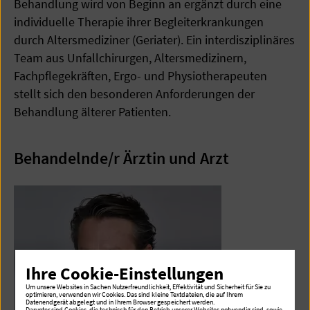
Behandlung wird von Beginn an ergänzt durch eine
individuelle Therapie ihrer Begleiterkrankungen
durch Altersmediziner (Geriater). Ein interdisziplinäres
Team aus Unfallchirurgen, Altersmedizinern,
Fachpflegekräften, Ergo- und Physiotherapeuten
stellt sich den besonderen Anforderungen der
Behandlung älterer Patienten.
Behandelnde/r Ärztin und Arzt
Ihre Cookie-Einstellungen
Um unsere Websites in Sachen Nutzerfreundlichkeit, Effektivität und Sicherheit für Sie zu
optimieren, verwenden wir Cookies. Das sind kleine Textdateien, die auf Ihrem
Datenendgerät abgelegt und in Ihrem Browser gespeichert werden.
Darunter sind Cookies, die technisch für den Betrieb unserer Websites notwendig sind, sowie