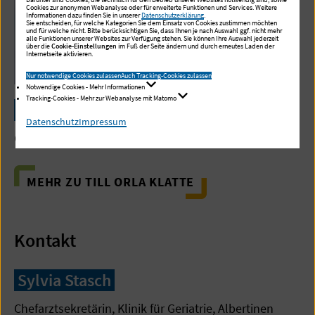
Cookies zur anonymen Webanalyse oder für erweiterte Funktionen und Services. Weitere
Informationen dazu finden Sie in unserer
Datenschutzerklärung
.
Sie entscheiden, für welche Kategorien Sie dem Einsatz von Cookies zustimmen möchten
und für welche nicht. Bitte berücksichtigen Sie, dass Ihnen je nach Auswahl ggf. nicht mehr
alle Funktionen unserer Websites zur Verfügung stehen. Sie können Ihre Auswahl jederzeit
über die
Cookie-Einstellungen
im Fuß der Seite ändern und durch erneutes Laden der
Internetseite aktivieren.
Nur notwendige Cookies zulassen
Auch Tracking-Cookies zulassen
Notwendige Cookies - Mehr Informationen
Tracking-Cookies - Mehr zur Webanalyse mit Matomo
Prof. Dr. med. Till Orla Klatte
Datenschutz
Impressum
Chefarzt, Orthopädie und Unfallchirurgie
MEHR ZU TILL ORLA KLATTE
Kontakt
Sylvia Stasch
Chefarztsekretärin, Klinik für Geriatrie, Albertinen