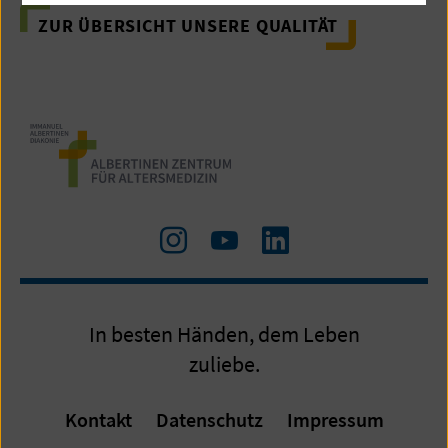
ZUR ÜBERSICHT UNSERE QUALITÄT
Zu
Zum
LinkedIn
Instagram
Youtube-
Kanal
In besten Händen, dem Leben
zuliebe.
Kontakt
Datenschutz
Impressum