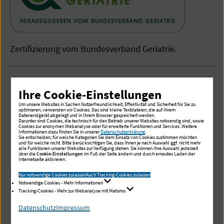
Zertifizierung vom Bundesverband Geriatrie.
Ihre Cookie-Einstellungen
Um unsere Websites in Sachen Nutzerfreundlichkeit, Effektivität und Sicherheit für Sie zu
optimieren, verwenden wir Cookies. Das sind kleine Textdateien, die auf Ihrem
Datenendgerät abgelegt und in Ihrem Browser gespeichert werden.
Darunter sind Cookies, die technisch für den Betrieb unserer Websites notwendig sind, sowie
Cookies zur anonymen Webanalyse oder für erweiterte Funktionen und Services. Weitere
Informationen dazu finden Sie in unserer
Datenschutzerklärung
.
Sie entscheiden, für welche Kategorien Sie dem Einsatz von Cookies zustimmen möchten
und für welche nicht. Bitte berücksichtigen Sie, dass Ihnen je nach Auswahl ggf. nicht mehr
alle Funktionen unserer Websites zur Verfügung stehen. Sie können Ihre Auswahl jederzeit
über die
Cookie-Einstellungen
im Fuß der Seite ändern und durch erneutes Laden der
Internetseite aktivieren.
Zertifizierung als eines der ersten zehn Zentren in
Nur notwendige Cookies zulassen
Auch Tracking-Cookies zulassen
Notwendige Cookies - Mehr Informationen
Deutschland.
Tracking-Cookies - Mehr zur Webanalyse mit Matomo
Datenschutz
Impressum