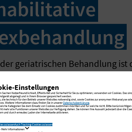
habilitative
exbehandlung
der geriatrischen Behandlung ist d
ilitative Aspekte bei Funktionse
er Erkrankungen.
okie-Einstellungen
 Sachen Nutzerfreundlichkeit, Effektivität und Sicherheit für Sie zu optimieren, verwenden wir Cookies. Das sind
ndgerät abgelegt und in Ihrem Browser gespeichert werden.
s, die technisch für den Betrieb unserer Websites notwendig sind, sowie Cookies zur anonymen Webanalyse oder
ces. Weitere Informationen dazu finden Sie in unserer
Datenschutzerklärung
.
 welche Kategorien Sie dem Einsatz von Cookies zustimmen möchten und für welche nicht. Bitte berücksichtigen S
cht mehr alle Funktionen unserer Websites zur Verfügung stehen. Sie können Ihre Auswahl jederzeit über die
Coo
rn und durch erneutes Laden der Internetseite aktivieren.
nten beispielsweise nach Knochenbrüchen oder schwere
 haben plötzlich einen erhöhten Hilfebedarf in der Kö
ies zulassen
Auch Tracking-Cookies zulassen
- Mehr Informationen