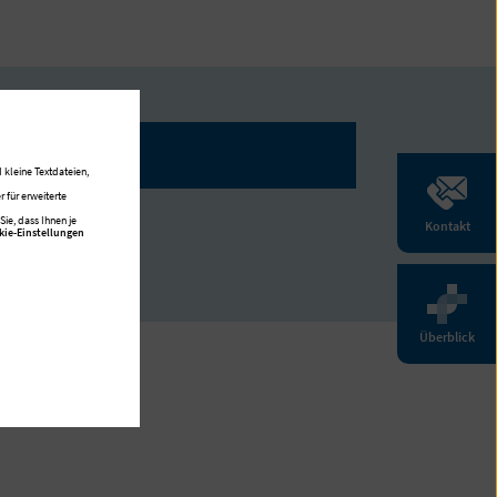
Seelsorge
 kleine Textdateien,
 für erweiterte
ie, dass Ihnen je
Kontakt
kie-Einstellungen
Überblick