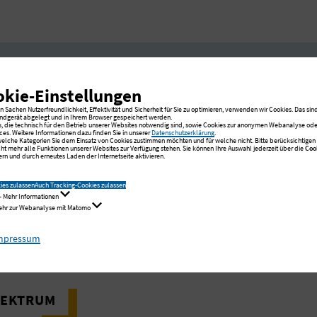
okie-Einstellungen
ment
 Sachen Nutzerfreundlichkeit, Effektivität und Sicherheit für Sie zu optimieren, verwenden wir Cookies. Das sind
ndgerät abgelegt und in Ihrem Browser gespeichert werden.
s, die technisch für den Betrieb unserer Websites notwendig sind, sowie Cookies zur anonymen Webanalyse oder
ces. Weitere Informationen dazu finden Sie in unserer
Datenschutzerklärung
.
 welche Kategorien Sie dem Einsatz von Cookies zustimmen möchten und für welche nicht. Bitte berücksichtigen S
cht mehr alle Funktionen unserer Websites zur Verfügung stehen. Sie können Ihre Auswahl jederzeit über die
Coo
ege
rn und durch erneutes Laden der Internetseite aktivieren.
ies zulassen
Auch Tracking-Cookies zulassen
- Mehr Informationen
Mehr zur Webanalyse mit Matomo
mpressum
PEKTRUM