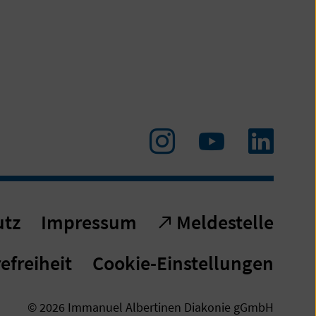
Zu
Zum
Linke
Instagram
Youtube-
Kanal
utz
Impressum
Meldestelle
efreiheit
Cookie-Einstellungen
© 2026 Immanuel Albertinen Diakonie gGmbH