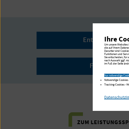
Ihre Co
Entlassmanage
Um unsere Websites in
die auf Ihrem Datene
Darunter sind Cookie
Funktionen und Servi
Sie entscheiden, für
nach Auswahl ggf. ni
Familiale Pfl
im Fuß der Seite ände
Nur notwendige Cook
Notwendige Cookies 
Tracking-Cookies - 
Datenschutz
I
ZUM LEISTUNGSS