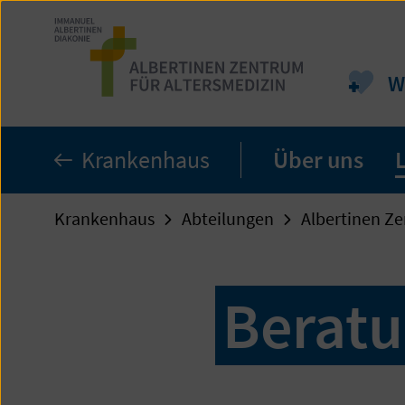
Zum
Seiteninhalt
springen
W
Krankenhaus
Über uns
Krankenhaus
Abteilungen
Albertinen Ze
Berat