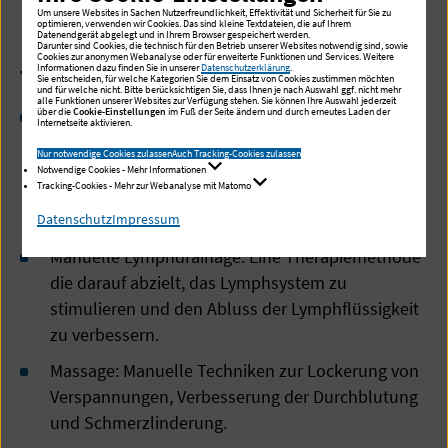
werden.
Um unsere Websites in Sachen Nutzerfreundlichkeit, Effektivität und Sicherheit für Sie zu
optimieren, verwenden wir Cookies. Das sind kleine Textdateien, die auf Ihrem
Datenendgerät abgelegt und in Ihrem Browser gespeichert werden.
Darunter sind Cookies, die technisch für den Betrieb unserer Websites notwendig sind, sowie
Cookies zur anonymen Webanalyse oder für erweiterte Funktionen und Services. Weitere
Informationen dazu finden Sie in unserer
Datenschutzerklärung
.
Therapeutische Ansätze
Sie entscheiden, für welche Kategorien Sie dem Einsatz von Cookies zustimmen möchten
und für welche nicht. Bitte berücksichtigen Sie, dass Ihnen je nach Auswahl ggf. nicht mehr
alle Funktionen unserer Websites zur Verfügung stehen. Sie können Ihre Auswahl jederzeit
über die
Wärme- und Kältetherapie: Anwendung von
Cookie-Einstellungen
im Fuß der Seite ändern und durch erneutes Laden der
Internetseite aktivieren.
Wärme zur Schmerzlinderung und
Nur notwendige Cookies zulassen
Auch Tracking-Cookies zulassen
Muskelentspannung oder Kälte (z. B.
Notwendige Cookies - Mehr Informationen
Tracking-Cookies - Mehr zur Webanalyse mit Matomo
Eispackungen) zur Reduktion von Entzündungen
und Schwellungen.
Datenschutz
Impressum
Manuelle Lymphdrainage: Eine Therapiemethode
die darauf abzielt, das Lymphsystem zu
stimulieren und den Abluss der Lymphflüssigkeit
zu verbessern.
Massage: Manuelle Techniken zur Lockerung von
Verspannungen, Verbesserung der Durchblutung
und Schmerzlinderung.