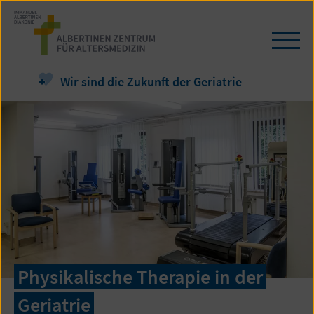
Zum
Seiteninhalt
springen
Navi
öffn
/
Wir sind die Zukunft der Geriatrie
schl
Physikalische Therapie in der
Geriatrie