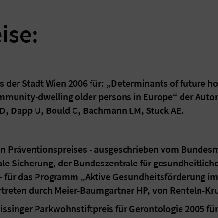
ise:
s der Stadt Wien 2006 für: „Determinants of future h
community-dwelling older persons in Europe“ der Auto
 D, Dapp U, Bould C, Bachmann LM, Stuck AE.
en Präventionspreises - ausgeschrieben vom Bundesm
le Sicherung, der Bundeszentrale für gesundheitlich
- für das Programm „Aktive Gesundheitsförderung im A
rtreten durch Meier-Baumgartner HP, von Renteln-Kr
issinger Parkwohnstiftpreis für Gerontologie 2005 f