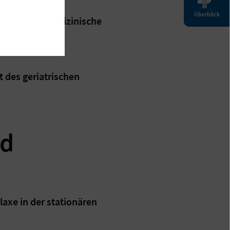
Überblick
reuung und medizinische
t des geriatrischen
nd
laxe in der stationären