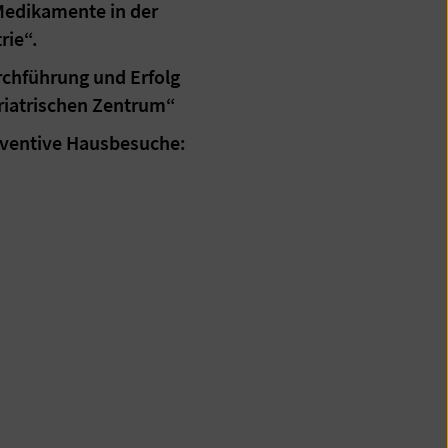
 Medikamente in der
rie“.
urchführung und Erfolg
riatrischen Zentrum“
räventive Hausbesuche: