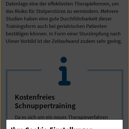
Datenlage eine der effektivsten Therapieformen, um
das Risiko für Stolperstürze zu vermindern. Mehrere
Studien haben eine gute Durchführbarkeit dieser
Trainingsform auch bei geriatrischen Patienten
bestätigen können. In Form einer Sturzimpfung nach
Ulmer Vorbild ist der Zeitaufwand zudem sehr gering.
Kostenfreies
Schnuppertraining
Da es sich um ein neues Therapieverfahren
handelt, können wir es derzeit leider nur auf