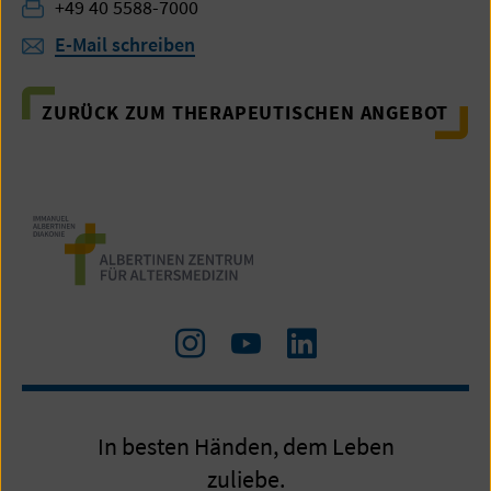
Fax:
+49 40 5588-7000
E-Mail schreiben
ZURÜCK ZUM THERAPEUTISCHEN ANGEBOT
Zu
Zum
LinkedIn
Instagram
Youtube-
Kanal
In besten Händen, dem Leben
zuliebe.