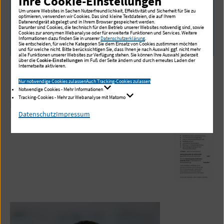
Ihre Cookie-Einstellungen
Selbstzahlerbasis anbieten. Ein
Um unsere Websites in Sachen Nutzerfreundlichkeit, Effektivität und Sicherheit für Sie zu
Schnuppertraining wird jedoch kostenfrei
optimieren, verwenden wir Cookies. Das sind kleine Textdateien, die auf Ihrem
Datenendgerät abgelegt und in Ihrem Browser gespeichert werden.
Darunter sind Cookies, die technisch für den Betrieb unserer Websites notwendig sind, sowie
angeboten.
Cookies zur anonymen Webanalyse oder für erweiterte Funktionen und Services. Weitere
Informationen dazu finden Sie in unserer
Datenschutzerklärung
.
Sie entscheiden, für welche Kategorien Sie dem Einsatz von Cookies zustimmen möchten
und für welche nicht. Bitte berücksichtigen Sie, dass Ihnen je nach Auswahl ggf. nicht mehr
alle Funktionen unserer Websites zur Verfügung stehen. Sie können Ihre Auswahl jederzeit
über die
Cookie-Einstellungen
im Fuß der Seite ändern und durch erneutes Laden der
Internetseite aktivieren.
Download Preisübersicht
Nur notwendige Cookies zulassen
Auch Tracking-Cookies zulassen
Notwendige Cookies - Mehr Informationen
Tracking-Cookies - Mehr zur Webanalyse mit Matomo
Preisliste Perturbationstrainer
Datenschutz
Impressum
PDF, 2 MB