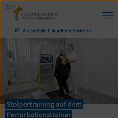
Zum
Seiteninhalt
springen
Navi
öffn
/
Wir sind die Zukunft der Geriatrie
schl
Stolpertraining auf dem
Perturbationstrainer