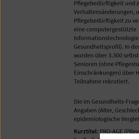
Pflegebedürftigkeit und zi
Verhaltensänderungen, 
Pflegebedürftigkeit zu 
eine computergestützte
Informationstechnologie 
Gesundheitsprofil). In d
wurden über 3.300 selbs
Senioren (ohne Pflegestu
Einschränkungen) über H
Teilnahme rekrutiert.
Die im Gesundheits-Fra
Angaben (Alter, Geschle
epidemiologische Vergle
Kurztitel:
PRO-AGE (PReven