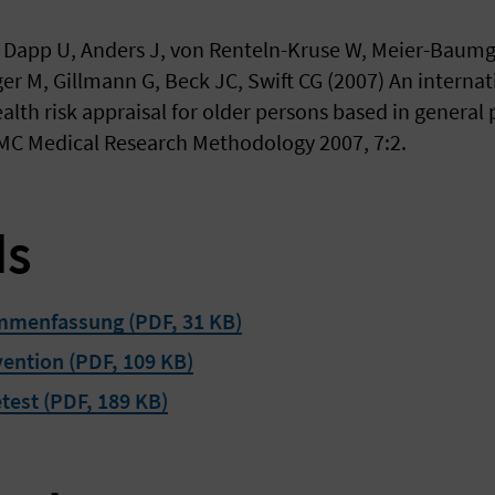
 Dapp U, Anders J, von Renteln-Kruse W, Meier-Baumgar
r M, Gillmann G, Beck JC, Swift CG (2007) An interna
alth risk appraisal for older persons based in general 
C Medical Research Methodology 2007, 7:2.
ds
mmenfassung (PDF, 31 KB)
vention (PDF, 109 KB)
test (PDF, 189 KB)