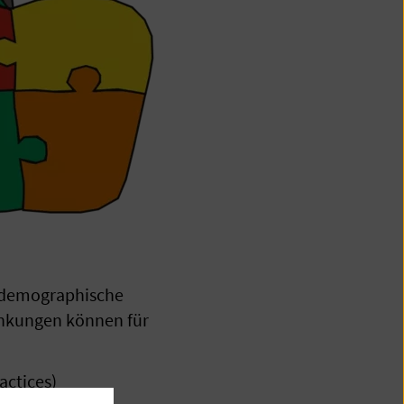
odemographische
ankungen können für
actices)