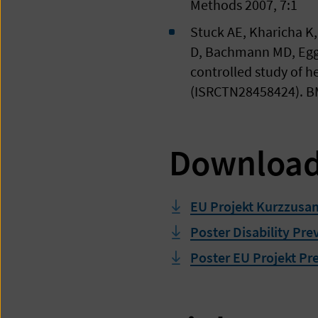
Methods 2007, 7:1
Stuck AE, Kharicha K,
D, Bachmann MD, Egge
controlled study of he
(ISRCTN28458424). BM
Downloa
EU Projekt Kurzzusa
Poster Disability Pre
Poster EU Projekt Pre