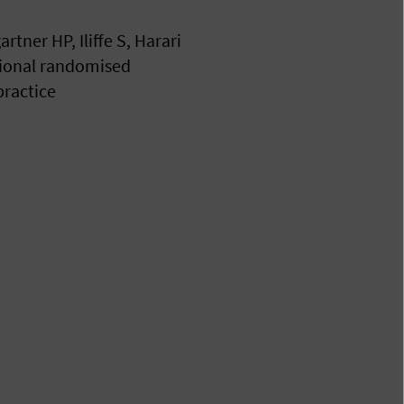
tner HP, Iliffe S, Harari
tional randomised
practice