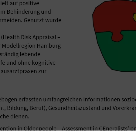
elt auf positive
um Behinderung und
vermeiden. Genutzt wurde
(Health Risk Appraisal –
er Modellregion Hamburg
tständig lebende
fe und ohne kognitive
ausarztpraxen zur
gebogen erfassten umfangreichen Informationen sozi
cht, Bildung, Beruf), Gesundheitszustand und Vorerkr
iche dienen.
tion in Older people – Assessment in GEneralists’ pr