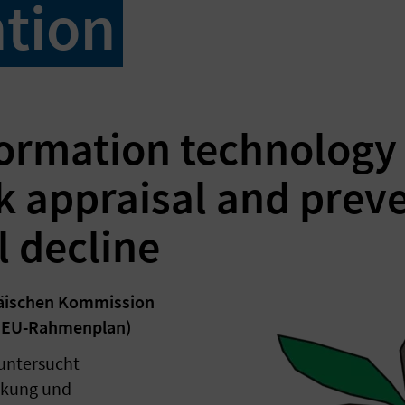
tion
formation technology 
sk appraisal and prev
l decline
päischen Kommission
. EU-Rahmenplan)
 untersucht
ankung und