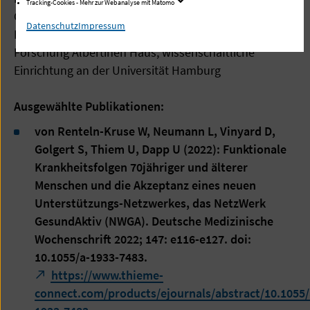
Tracking-Cookies - Mehr zur Webanalyse mit Matomo
Cibek technology + trading GmbH, Johanniter-Unfall-
Datenschutz
Impressum
Hilfe e.V.; Begleitforschung: Universität Bielefeld,
Forschung Albertinen Haus, wissenschaftliche
Einrichtung an der Universität Hamburg
Ausgewählte Publikationen:
von Renteln-Kruse W, Neumann L, Vinyard D,
Golgert S, Thiem U, Dapp U (2022): Funktionale
Krankheitsfolgen 70jähriger und älterer
Menschen und die Akzeptanz eines neuen
Unterstützungs-Netzwerkes, das NetzWerk
GesundAktiv (NWGA). Deutsche Medizinische
Wochenschrift 2022; 147: e116-e127. doi:
10.1055/a-1933-7483.
https://www.thieme-
connect.com/products/ejournals/abstract/10.1055/