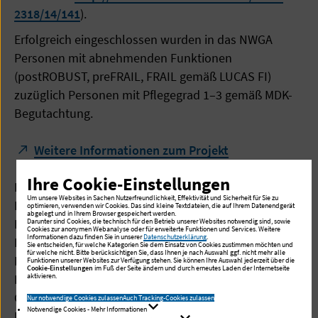
2318/14/141
).
Erfolgreich eingeschlossen wurden in das NWGA
Personen mit abnehmenden Funktionen
(postROBUST, preFRAIL, FRAIL gemäß LUCAS FI)
zuzüglich Personen mit Pflegegrad 1–3 gemäß MDK-
Begutachtung.
Weitere Informationen zum Projekt
Ihre Cookie-Einstellungen
Kurztitel: NWGA (NetzWerk GesundAktiv)
Um unsere Websites in Sachen Nutzerfreundlichkeit, Effektivität und Sicherheit für Sie zu
Laufzeit: 2017 – 2020
optimieren, verwenden wir Cookies. Das sind kleine Textdateien, die auf Ihrem Datenendgerät
abgelegt und in Ihrem Browser gespeichert werden.
Förderung: Innovationsfonds Gemeinsamer
Darunter sind Cookies, die technisch für den Betrieb unserer Websites notwendig sind, sowie
Cookies zur anonymen Webanalyse oder für erweiterte Funktionen und Services. Weitere
Informationen dazu finden Sie in unserer
Datenschutzerklärung
.
Bundesausschuss (GB-A),
Sie entscheiden, für welche Kategorien Sie dem Einsatz von Cookies zustimmen möchten und
für welche nicht. Bitte berücksichtigen Sie, dass Ihnen je nach Auswahl ggf. nicht mehr alle
Kooperationspartner: Praxispartner: Techniker
Funktionen unserer Websites zur Verfügung stehen. Sie können Ihre Auswahl jederzeit über die
Cookie-Einstellungen
im Fuß der Seite ändern und durch erneutes Laden der Internetseite
aktivieren.
Krankenkasse (Konsortialführer), BARMER, DAK-
Gesundheit, DRV Knappschaft-Bahn-See, Albertinen
Nur notwendige Cookies zulassen
Auch Tracking-Cookies zulassen
Notwendige Cookies - Mehr Informationen
Haus - Zentrum für Aktives und Gesundes Altern,