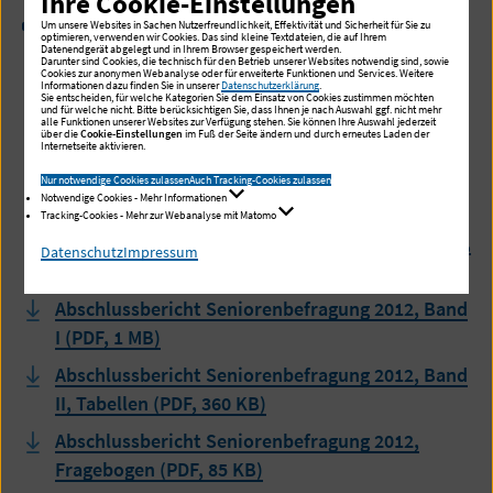
Ihre Cookie-Einstellungen
Repräsentative Befragung von Seniorinnen und
Um unsere Websites in Sachen Nutzerfreundlichkeit, Effektivität und Sicherheit für Sie zu
optimieren, verwenden wir Cookies. Das sind kleine Textdateien, die auf Ihrem
Senioren im Bezirk Hamburg Eimsbüttel (2012)
Datenendgerät abgelegt und in Ihrem Browser gespeichert werden.
Darunter sind Cookies, die technisch für den Betrieb unserer Websites notwendig sind, sowie
Cookies zur anonymen Webanalyse oder für erweiterte Funktionen und Services. Weitere
Informationen dazu finden Sie in unserer
Datenschutzerklärung
.
Sie entscheiden, für welche Kategorien Sie dem Einsatz von Cookies zustimmen möchten
und für welche nicht. Bitte berücksichtigen Sie, dass Ihnen je nach Auswahl ggf. nicht mehr
Downloads
alle Funktionen unserer Websites zur Verfügung stehen. Sie können Ihre Auswahl jederzeit
über die
Cookie-Einstellungen
im Fuß der Seite ändern und durch erneutes Laden der
Internetseite aktivieren.
Konzept G&P Konferenz Eimsbuettel (PDF, 2 MB)
Nur notwendige Cookies zulassen
Auch Tracking-Cookies zulassen
Notwendige Cookies - Mehr Informationen
GIS Machbarkeitsstudie 2005 (PDF, 6 MB)
Tracking-Cookies - Mehr zur Webanalyse mit Matomo
Kurzbeschreibung Seniorenbefragung 2007 (PDF,
Datenschutz
Impressum
331 KB)
Abschlussbericht Seniorenbefragung 2012, Band
I (PDF, 1 MB)
Abschlussbericht Seniorenbefragung 2012, Band
II, Tabellen (PDF, 360 KB)
Abschlussbericht Seniorenbefragung 2012,
Fragebogen (PDF, 85 KB)