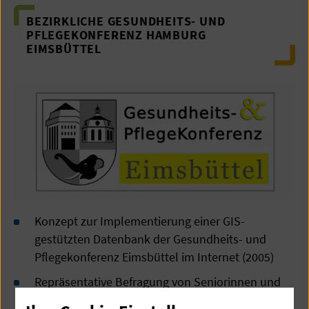
BEZIRKLICHE GESUNDHEITS- UND
PFLEGEKONFERENZ HAMBURG
EIMSBÜTTEL
Konzept zur Implementierung einer GIS-
gestützten Datenbank der Gesundheits- und
Pflegekonferenz Eimsbüttel im Internet (2005)
Repräsentative Befragung von Seniorinnen und
Senioren im Bezirk Hamburg Eimsbüttel (2007)